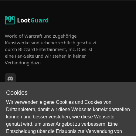
Loot
Guard
World of Warcraft und zugehörige
Kunstwerke sind urheberrechtlich geschützt
durch Blizzard Entertainment, Inc. Dies ist
eine Fan-Seite und wir stehen in keiner
Verbindung dazu.
Cookies
RECHTLICHES
Wir verwenden eigene Cookies und Cookies von
COMMUNITY
Drittanbietern, damit wir diese Webseite korrekt darstellen
Tritt unserem Discord-
Impressum
können und besser verstehen, wie diese Webseite
Server bei, um dich mit
genutzt wird, um unser Angebot zu verbessern. Eine
Datenschutz
anderen Spielern zu
Entscheidung über die Erlaubnis zur Verwendung von
vernetzen und auf dem