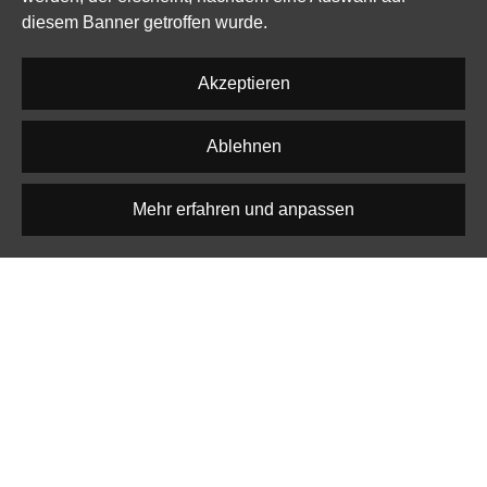
diesem Banner getroffen wurde.
Akzeptieren
Login mit Discord
Ablehnen
ACHTUNG
Mehr erfahren und anpassen
Es werden keine Daten deines
Discord-Accounts gespeichert, da wir
lediglich die sichtbare Benutzer-ID zur
Zuordnung deiner LootGuard-Daten
verwenden.
Sicherer Login
Kein Passwort erforderlich