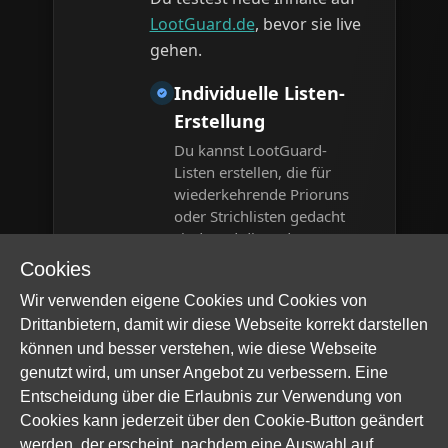
LootGuard.de
, bevor sie live
gehen.
Individuelle Listen-
Erstellung
Du kannst LootGuard-
Listen erstellen, die für
wiederkehrende Prioruns
oder Strichlisten gedacht
sind, und diese dann
immer wieder verwenden.
Cookies
Alle Vorteile sind auf einer
Wir verwenden eigene Cookies und Cookies von
persönlichen Profilseite
Drittanbietern, damit wir diese Webseite korrekt darstellen
sichtbar, sodass du
können und besser verstehen, wie diese Webseite
Charaktere, Wunschlisten
genutzt wird, um unser Angebot zu verbessern. Eine
und Prio-Runs ganz einfach
Entscheidung über die Erlaubnis zur Verwendung von
mit wenigen Klicks
Cookies kann jederzeit über den Cookie-Button geändert
verwalten kannst.
werden, der erscheint, nachdem eine Auswahl auf